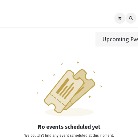
s Management
Over ons
Shop
Events
Appointment
Upcoming Ev
No events scheduled yet
We couldn't find any event scheduled at this moment.