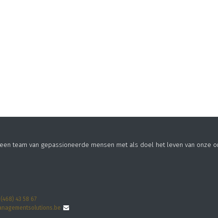
n een team van gepassioneerde mensen met als doel het leven van onze o
 (468) 43 58 67
nagementsolutions.be