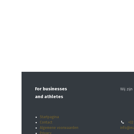
For businesses
Wij zij
and athletes
Startpagina
Contact
+32
Algemene voorwaarden
info@ma
Privacy