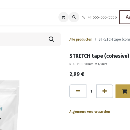
A
Sports Management
Over ons
Shop
Events
Appointment
+1 555-555-5556
Alle producten
STRETCH tape (coh
STRETCH tape (cohesive
R-K-3500 50mm. x 4,5mtr.
2,99
€
Algemene voorwaarden