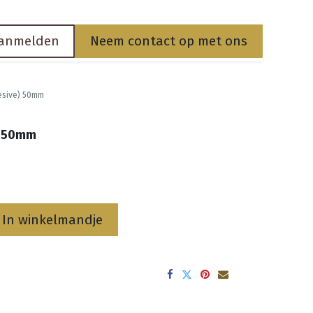
anmelden
Neem contact op met ons
esive) 50mm
) 50mm
In winkelmandje