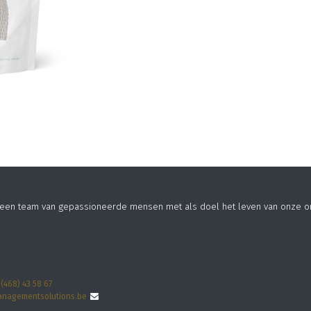
n een team van gepassioneerde mensen met als doel het leven van onze o
 (468) 43 58 67
nagementsolutions.be