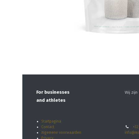
For businesses
Wij zij
and athletes
Startpagina
Contact
+32
Algemene voorwaarden
info@ma
Privacy