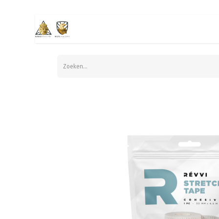
Startpagina
Business management