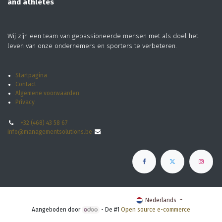
and athletes
Wij zijn een team van gepassioneerde mensen met als doel het
leven van onze ondernemers en sporters te verbeteren.
Startpagina
Contact
Algemene voorwaarden
Privacy
+32 (468) 43 58 67
info@managementsolutions.be
Copyright © Management Solutions
Nederlands
Aangeboden door
- De #1
Open source e-commerce